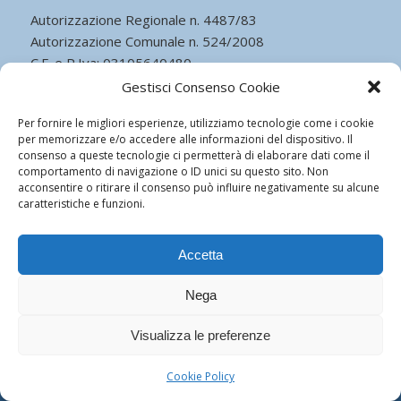
Autorizzazione Regionale n. 4487/83
Autorizzazione Comunale n. 524/2008
C.F. e P.Iva: 03105640480
Capitale Sociale Euro 51.481,00 I.v.
Gestisci Consenso Cookie
Cookie Policy
Per fornire le migliori esperienze, utilizziamo tecnologie come i cookie
per memorizzare e/o accedere alle informazioni del dispositivo. Il
consenso a queste tecnologie ci permetterà di elaborare dati come il
comportamento di navigazione o ID unici su questo sito. Non
acconsentire o ritirare il consenso può influire negativamente su alcune
caratteristiche e funzioni.
© Copyright - Istituto Leonardo da Vinci - Cardiologia - Powered by
ego
communication
Accetta
Nega
Visualizza le preferenze
Cookie Policy