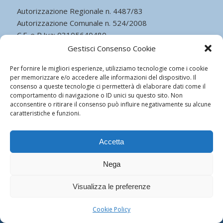
Autorizzazione Regionale n. 4487/83
Autorizzazione Comunale n. 524/2008
C.F. e P.Iva: 03105640480
Capitale Sociale Euro 51.481,00 I.v.
Gestisci Consenso Cookie
Cookie Policy
Per fornire le migliori esperienze, utilizziamo tecnologie come i cookie
per memorizzare e/o accedere alle informazioni del dispositivo. Il
consenso a queste tecnologie ci permetterà di elaborare dati come il
comportamento di navigazione o ID unici su questo sito. Non
acconsentire o ritirare il consenso può influire negativamente su alcune
caratteristiche e funzioni.
© Copyright - Istituto Leonardo da Vinci - Cardiologia - Powered by
ego
communication
Accetta
Nega
Visualizza le preferenze
Cookie Policy