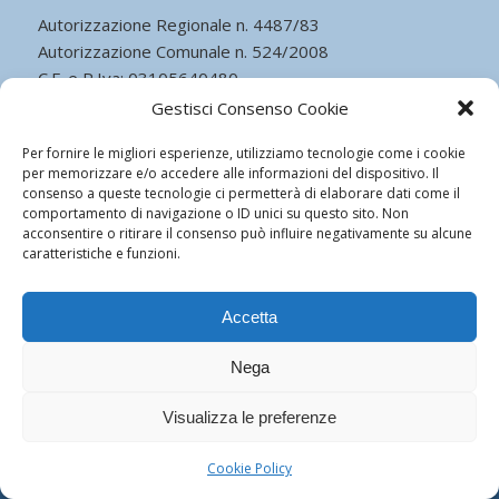
Autorizzazione Regionale n. 4487/83
Autorizzazione Comunale n. 524/2008
C.F. e P.Iva: 03105640480
Capitale Sociale Euro 51.481,00 I.v.
Gestisci Consenso Cookie
Cookie Policy
Per fornire le migliori esperienze, utilizziamo tecnologie come i cookie
per memorizzare e/o accedere alle informazioni del dispositivo. Il
consenso a queste tecnologie ci permetterà di elaborare dati come il
comportamento di navigazione o ID unici su questo sito. Non
acconsentire o ritirare il consenso può influire negativamente su alcune
caratteristiche e funzioni.
© Copyright - Istituto Leonardo da Vinci - Cardiologia - Powered by
ego
communication
Accetta
Nega
Visualizza le preferenze
Cookie Policy