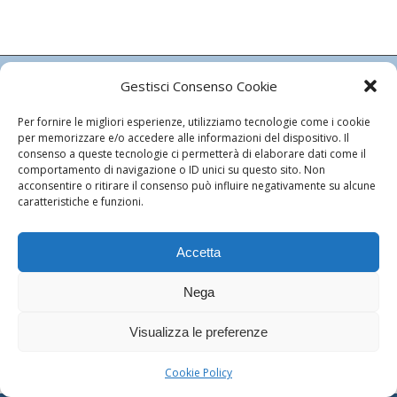
Gestisci Consenso Cookie
ISTITUTO LEONARDO DA VINCI
Per fornire le migliori esperienze, utilizziamo tecnologie come i cookie
CARDIOLOGIA SRL
per memorizzare e/o accedere alle informazioni del dispositivo. Il
consenso a queste tecnologie ci permetterà di elaborare dati come il
Autorizzazione Regionale n. 4487/83
comportamento di navigazione o ID unici su questo sito. Non
Autorizzazione Comunale n. 524/2008
acconsentire o ritirare il consenso può influire negativamente su alcune
C.F. e P.Iva: 03105640480
caratteristiche e funzioni.
Capitale Sociale Euro 51.481,00 I.v.
Cookie Policy
Accetta
Nega
Visualizza le preferenze
© Copyright - Istituto Leonardo da Vinci - Cardiologia - Powered by
ego
communication
Cookie Policy