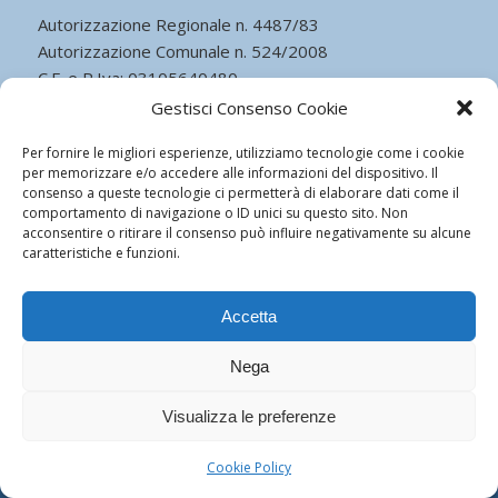
Autorizzazione Regionale n. 4487/83
Autorizzazione Comunale n. 524/2008
C.F. e P.Iva: 03105640480
Capitale Sociale Euro 51.481,00 I.v.
Gestisci Consenso Cookie
Cookie Policy
Per fornire le migliori esperienze, utilizziamo tecnologie come i cookie
per memorizzare e/o accedere alle informazioni del dispositivo. Il
consenso a queste tecnologie ci permetterà di elaborare dati come il
comportamento di navigazione o ID unici su questo sito. Non
acconsentire o ritirare il consenso può influire negativamente su alcune
caratteristiche e funzioni.
© Copyright - Istituto Leonardo da Vinci - Cardiologia - Powered by
ego
communication
Accetta
Nega
Visualizza le preferenze
Cookie Policy