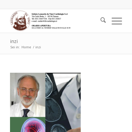
inzi
Sei in:
Home
/
inzi