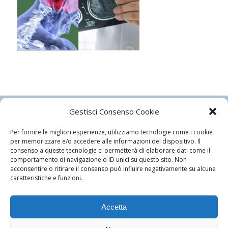
Gestisci Consenso Cookie
ISTITUTO LEONARDO DA VINCI
Per fornire le migliori esperienze, utilizziamo tecnologie come i cookie
CARDIOLOGIA SRL
per memorizzare e/o accedere alle informazioni del dispositivo. Il
consenso a queste tecnologie ci permetterà di elaborare dati come il
Autorizzazione Regionale n. 4487/83
comportamento di navigazione o ID unici su questo sito. Non
Autorizzazione Comunale n. 524/2008
acconsentire o ritirare il consenso può influire negativamente su alcune
caratteristiche e funzioni.
C.F. e P.Iva: 03105640480
Capitale Sociale Euro 51.481,00 I.v.
Cookie Policy
Accetta