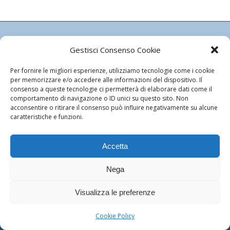
Gestisci Consenso Cookie
ISTITUTO LEONARDO DA VINCI
CARDIOLOGIA SRL
Per fornire le migliori esperienze, utilizziamo tecnologie come i cookie
Autorizzazione Regionale n. 4487/83
per memorizzare e/o accedere alle informazioni del dispositivo. Il
consenso a queste tecnologie ci permetterà di elaborare dati come il
Autorizzazione Comunale n. 524/2008
comportamento di navigazione o ID unici su questo sito. Non
C.F. e P.Iva: 03105640480
acconsentire o ritirare il consenso può influire negativamente su alcune
Capitale Sociale Euro 51.481,00 I.v.
caratteristiche e funzioni.
Cookie Policy
Accetta
Nega
© Copyright - Istituto Leonardo da Vinci - Cardiologia - Powered by
ego
Visualizza le preferenze
communication
Cookie Policy